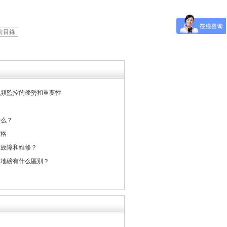
前目錄
視頻監控的優勢和重要性
？
什么？
價格
查故障和維修？
子地磅有什么區別？
？