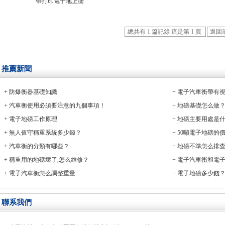
帶打印電子地上衡
總共有 1 篇記錄 這是第 1 頁
返回
推薦新聞
+
防爆衡器基礎知識
+
電子汽車衡帶有
+
汽車衡使用必須要注意的九個事項！
+
地磅基礎怎么做
+
電子地磅工作原理
+
地磅主要用處是
+
無人值守稱重系統多少錢？
+
50噸電子地磅的
+
汽車衡的分類有哪些？
+
地磅不準怎么排
+
稱重用的地磅壞了,怎么維修？
+
電子汽車衡和電
+
電子汽車衡怎么調整重量
+
電子地磅多少錢
聯系我們