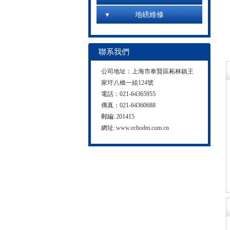
地磅維修
聯系我們
公司地址：上海市奉賢區柘林鎮
王
家圩八橋一組124號
電話：021-64365955
傳真：021-64360688
郵編: 201415
網址:
www.echodm.com.cn