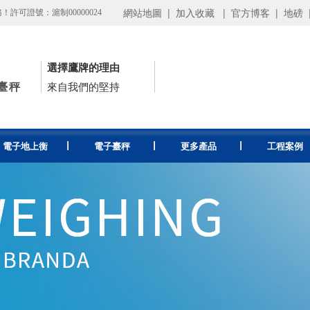
網站地圖
|
加入收藏
|
官方博客
|
地磅
可證號：滬制00000024
選擇鷹牌的理由
臺秤
來自我們的堅持
電子地上衡
電子臺秤
更多產品
工程案例