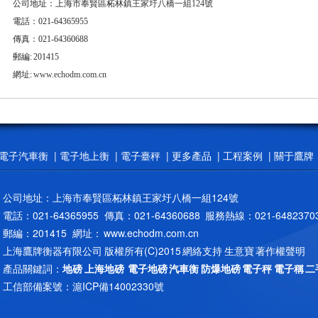
公司地址：上海市奉賢區柘林鎮
王家圩八橋一組124號
電話：021-64365955
傳真：021-64360688
郵編: 201415
網址:
www.echodm.com.cn
電子汽車衡
|
電子地上衡
|
電子臺秤
|
更多產品
|
工程案例
|
關于鷹牌
公司地址：上海市奉賢區柘林鎮王家圩八橋一組124號
電話：021-64365955 傳真：021-64360688 服務熱線：021-6482370
郵編：201415 網址： www.echodm.com.cn
上海鷹牌衡器有限公司 版權所有(C)2015
網絡支持
生意寶
著作權聲明
產品關鍵詞：
地磅
上海地磅
電子地磅
汽車衡
防爆地磅
電子秤
電子稱
二
工信部備案號：
滬ICP備14002330號