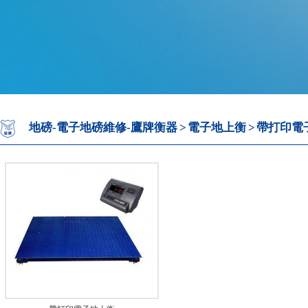
地磅-電子地磅維修-鷹牌衡器
>
電子地上衡
>
帶打印電